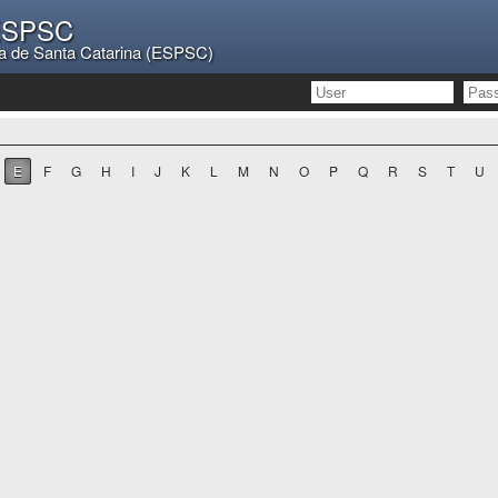
 ESPSC
a de Santa Catarina (ESPSC)
E
F
G
H
I
J
K
L
M
N
O
P
Q
R
S
T
U