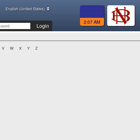
English (United States)
2:07 AM
Login
V
W
X
Y
Z