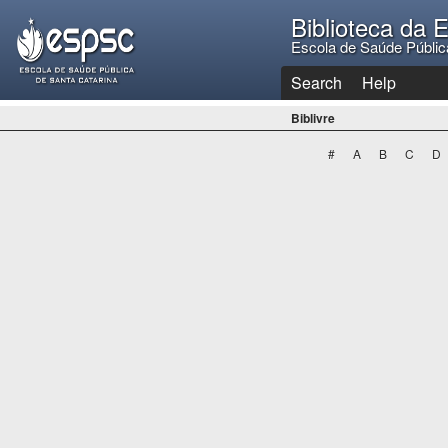
Biblioteca da
Escola de Saúde Públic
Search
Help
Biblivre
#
A
B
C
D