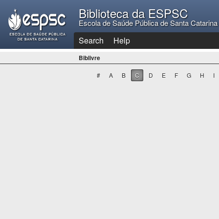
Biblioteca da ESPSC
Escola de Saúde Pública de Santa Catarin
Search
Help
Biblivre
#
A
B
C
D
E
F
G
H
I